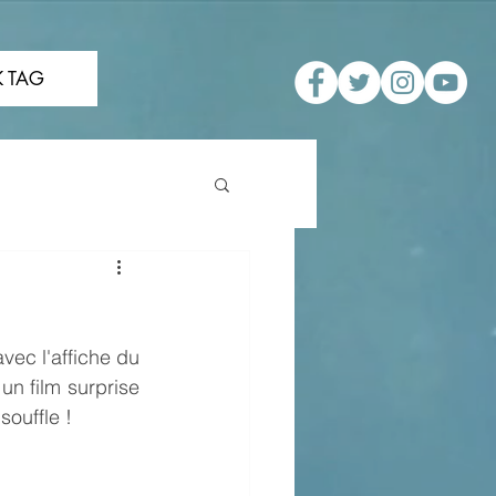
 TAG
ec l'affiche du 
un film surprise 
souffle !